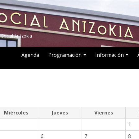
 Social Antzokia
Agenda
Programación
Información
Miércoles
Jueves
Viernes
1
6
7
8