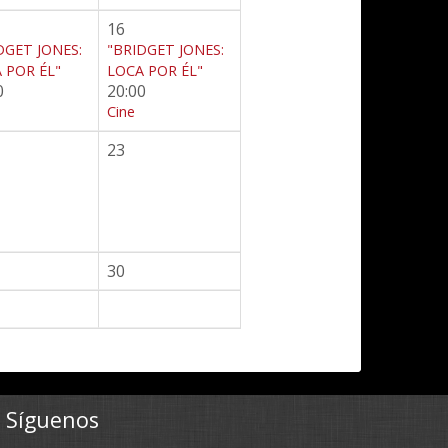
16
DGET JONES:
"BRIDGET JONES:
 POR ÉL"
LOCA POR ÉL"
0
20:00
Cine
23
30
Síguenos