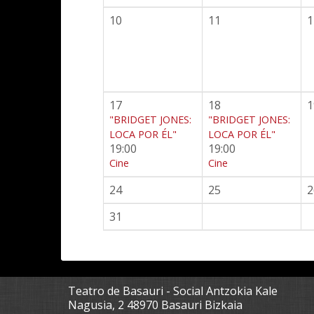
10
11
1
17
18
1
"BRIDGET JONES:
"BRIDGET JONES:
LOCA POR ÉL"
LOCA POR ÉL"
19:00
19:00
Cine
Cine
24
25
2
31
Teatro de Basauri - Social Antzokia Kale
Nagusia, 2 48970 Basauri Bizkaia