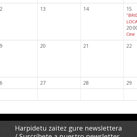
2
13
14
15
"BRI
LOCA
20:0
Cine
9
20
21
22
6
27
28
29
Harpidetu zaitez gure newslettera
/ Suscríbete a nuestro newsletter