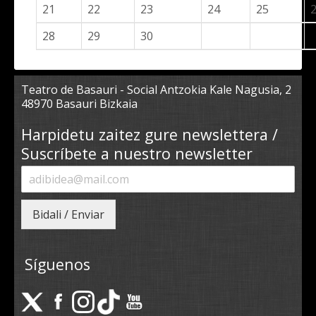
21
22
23
24
25
28
29
30
Teatro de Basauri - Social Antzokia Kale Nagusia, 2
48970 Basauri Bizkaia
Harpidetu zaitez gure newslettera /
Suscríbete a nuestro newsletter
Bidali / Enviar
Síguenos