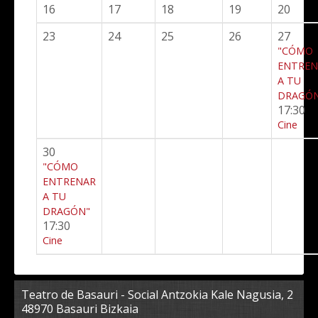
16
17
18
19
20
23
24
25
26
27
"CÓMO
ENTREN
A TU
DRAGÓ
17:30
Cine
30
"CÓMO
ENTRENAR
A TU
DRAGÓN"
17:30
Cine
Teatro de Basauri - Social Antzokia Kale Nagusia, 2
48970 Basauri Bizkaia