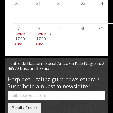
20
21
22
23
24
27
28
29
30
31
"WICKED"
"WICKED"
17:00
17:00
Cine
Cine
Teatro de Basauri - Social Antzokia Kale Nagusia, 2
48970 Basauri Bizkaia
Harpidetu zaitez gure newslettera /
Suscríbete a nuestro newsletter
Bidali / Enviar