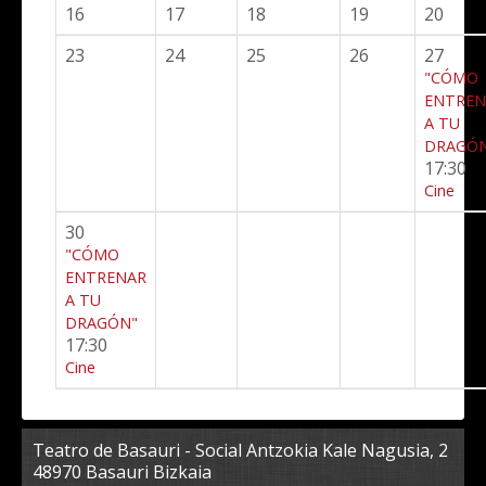
16
17
18
19
20
23
24
25
26
27
"CÓMO
ENTREN
A TU
DRAGÓ
17:30
Cine
30
"CÓMO
ENTRENAR
A TU
DRAGÓN"
17:30
Cine
Teatro de Basauri - Social Antzokia Kale Nagusia, 2
48970 Basauri Bizkaia