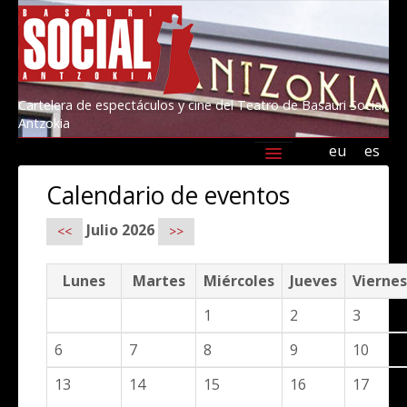
Cartelera de espectáculos y cine del Teatro de Basauri Social
Antzokia
eu
es
Agenda
Programación
Información
Calendario de eventos
Amigos/as del Social 2026
Kultur Basauri
Julio 2026
<<
>>
Lunes
Martes
Miércoles
Jueves
Vierne
1
2
3
6
7
8
9
10
13
14
15
16
17