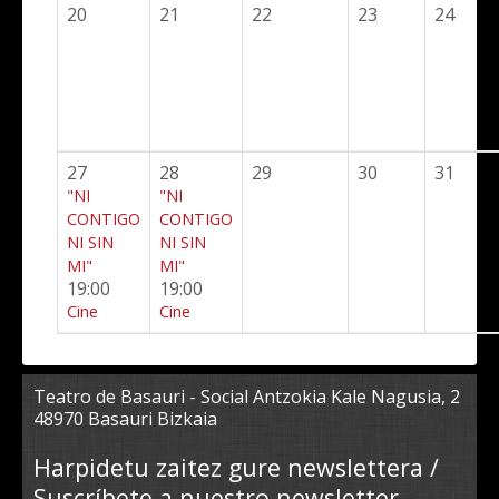
20
21
22
23
24
27
28
29
30
31
"NI
"NI
CONTIGO
CONTIGO
NI SIN
NI SIN
MI"
MI"
19:00
19:00
Cine
Cine
Teatro de Basauri - Social Antzokia Kale Nagusia, 2
48970 Basauri Bizkaia
Harpidetu zaitez gure newslettera /
Suscríbete a nuestro newsletter