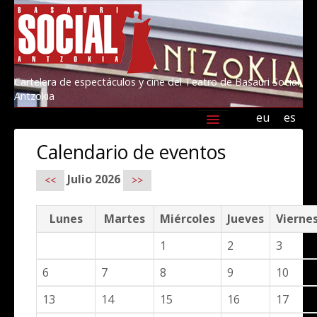
Cartelera de espectáculos y cine del Teatro de Basauri Social
Antzokia
eu
es
Agenda
Programación
Información
Calendario de eventos
Amigos/as del Social 2026
Kultur Basauri
Julio 2026
<<
>>
Lunes
Martes
Miércoles
Jueves
Vierne
1
2
3
6
7
8
9
10
13
14
15
16
17