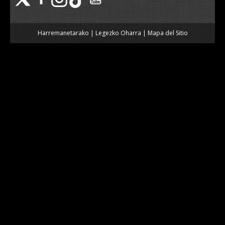
Harremanetarako
|
Legezko Oharra
|
Mapa del Sitio