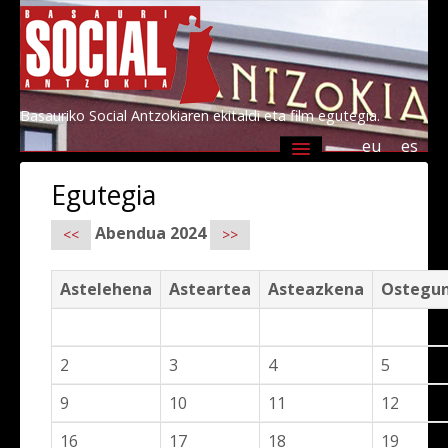
Basauriko Social Antzokiaren ekitaldi eta film egutegia.
eu
es
Agenda
Programazioa
Informazioa
Egutegia
Socialen lagunak 2026
Kultur Basauri
Abendua 2024
<<
>>
Astelehena
Asteartea
Asteazkena
Ostegu
2
3
4
5
9
10
11
12
16
17
18
19