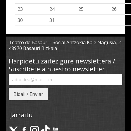
23
24
25
26
30
31
Teatro de Basauri - Social Antzokia Kale Nagusia, 2
48970 Basauri Bizkaia
Harpidetu zaitez gure newslettera /
Suscríbete a nuestro newsletter
Bidali / Enviar
Jarraitu