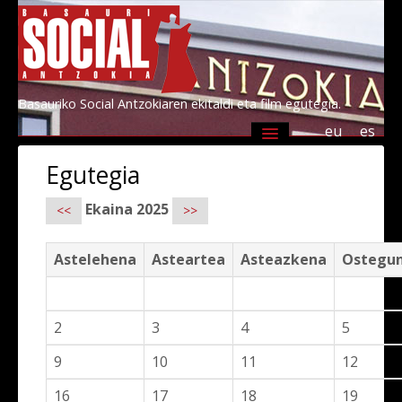
Basauriko Social Antzokiaren ekitaldi eta film egutegia.
eu
es
Agenda
Programazioa
Informazioa
Egutegia
Socialen lagunak 2026
Kultur Basauri
Ekaina 2025
<<
>>
Astelehena
Asteartea
Asteazkena
Ostegu
2
3
4
5
9
10
11
12
16
17
18
19