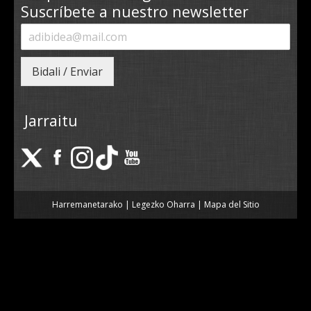
Suscríbete a nuestro newsletter
Bidali / Enviar
Jarraitu
Harremanetarako
|
Legezko Oharra
|
Mapa del Sitio