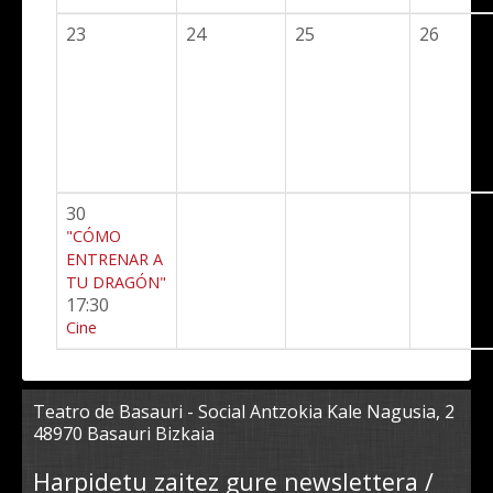
23
24
25
26
30
"CÓMO
ENTRENAR A
TU DRAGÓN"
17:30
Cine
Teatro de Basauri - Social Antzokia Kale Nagusia, 2
48970 Basauri Bizkaia
Harpidetu zaitez gure newslettera /