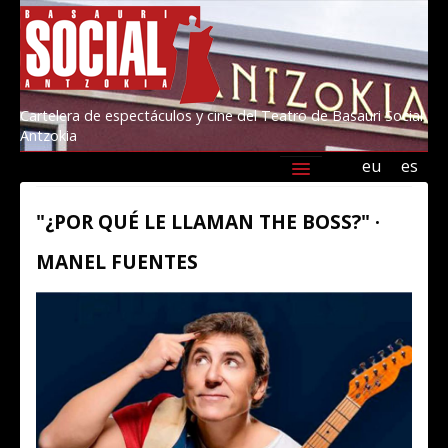
Cartelera de espectáculos y cine del Teatro de Basauri Social
Antzokia
eu
es
Agenda
Programación
Información
"¿POR QUÉ LE LLAMAN THE BOSS?" ·
Amigos/as del Social 2026
Kultur Basauri
MANEL FUENTES