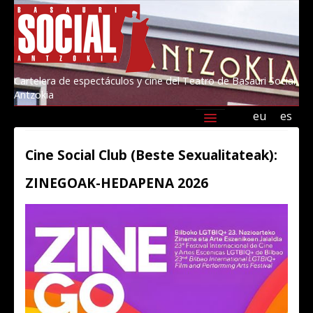
Cartelera de espectáculos y cine del Teatro de Basauri Social
Antzokia
eu
es
Agenda
Programación
Información
Cine Social Club (Beste Sexualitateak):
Amigos/as del Social 2026
Kultur Basauri
ZINEGOAK-HEDAPENA 2026