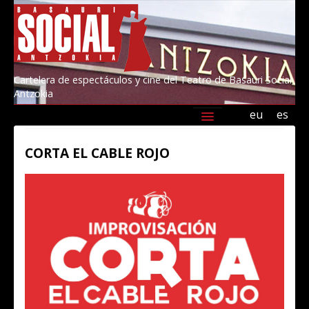
Cartelera de espectáculos y cine del Teatro de Basauri Social
Antzokia
eu
es
Agenda
Programación
Información
CORTA EL CABLE ROJO
Amigos/as del Social 2026
Kultur Basauri