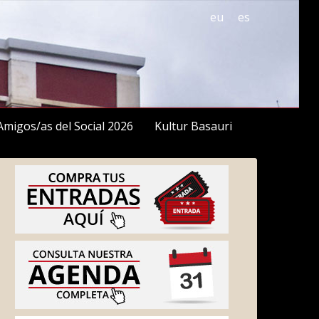
eu
es
Amigos/as del Social 2026
Kultur Basauri