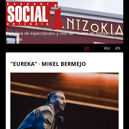
Cartelera de espectáculos y cine del Teatro de Basauri Social
Antzokia
eu
es
Agenda
Programación
Información
"EUREKA" · MIKEL BERMEJO
Amigos/as del Social 2026
Kultur Basauri