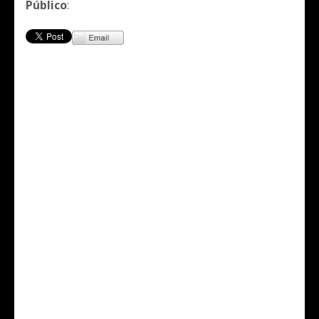
Público
: