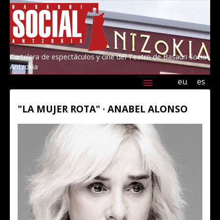
Cartelera de espectáculos y cine del Teatro de Basauri Social
Antzokia
eu
es
Agenda
Programación
Información
"LA MUJER ROTA" · ANABEL ALONSO
Amigos/as del Social 2026
Kultur Basauri