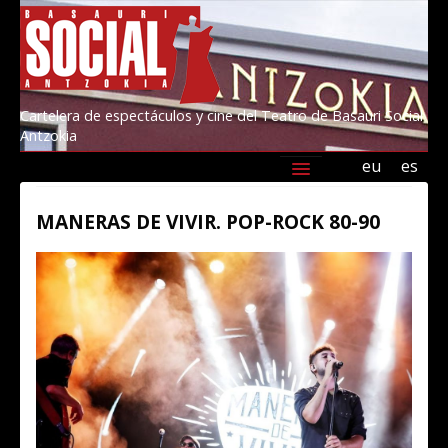
Cartelera de espectáculos y cine del Teatro de Basauri Social
Antzokia
eu
es
Agenda
Programación
Información
MANERAS DE VIVIR. POP-ROCK 80-90
Amigos/as del Social 2026
Kultur Basauri