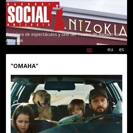
Cartelera de espectáculos y cine del Teatro de Basauri Social
Antzokia
eu
es
Agenda
Programación
Información
"OMAHA"
Amigos/as del Social 2026
Kultur Basauri