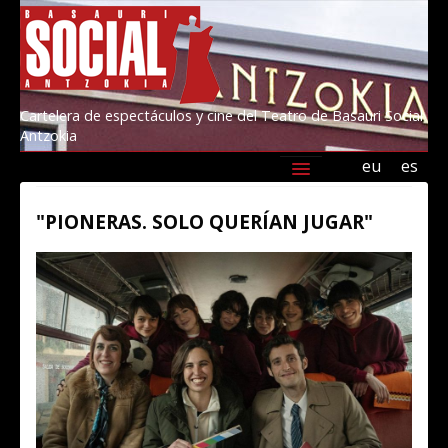
Cartelera de espectáculos y cine del Teatro de Basauri Social
Antzokia
eu
es
Agenda
Programación
Información
"PIONERAS. SOLO QUERÍAN JUGAR"
Amigos/as del Social 2026
Kultur Basauri