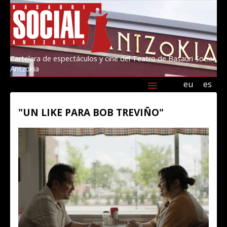
Cartelera de espectáculos y cine del Teatro de Basauri Social
Antzokia
eu
es
Agenda
Programación
Información
"UN LIKE PARA BOB TREVIÑO"
Amigos/as del Social 2026
Kultur Basauri