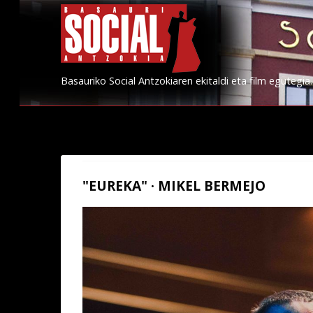
Basauriko Social Antzokiaren ekitaldi eta film egutegia.
"EUREKA" · MIKEL BERMEJO