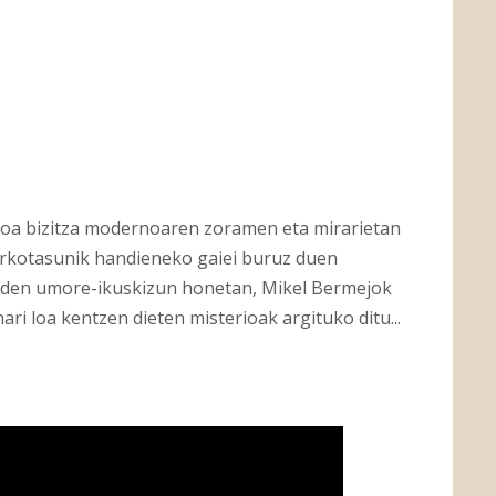
oa bizitza modernoaren zoramen eta mirarietan
rkotasunik handieneko gaiei buruz duen
iko den umore-ikuskizun honetan, Mikel Bermejok
ri loa kentzen dieten misterioak argituko ditu...