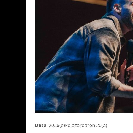
Data
: 2026(e)ko azaroaren 20(a)