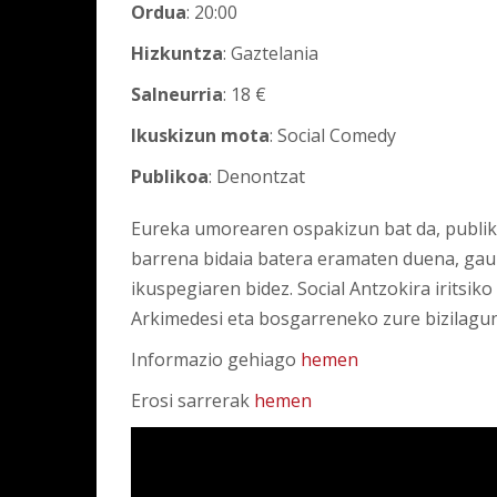
Ordua
: 20:00
Hizkuntza
: Gaztelania
Salneurria
: 18 €
Ikuskizun mota
: Social Comedy
Publikoa
: Denontzat
Eureka umorearen ospakizun bat da, publik
barrena bidaia batera eramaten duena, gau
ikuspegiaren bidez. Social Antzokira irits
Arkimedesi eta bosgarreneko zure bizilaguna
Informazio gehiago
hemen
Erosi sarrerak
hemen