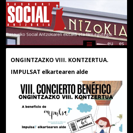
Basauriko Social Antzokiaren ekitaldi eta film egutegia.
eu
es
Agenda
Programazioa
Informazioa
ONGINTZAZKO VIII. KONTZERTUA.
Socialen lagunak 2026
Kultur Basauri
IMPULSAT elkartearen alde