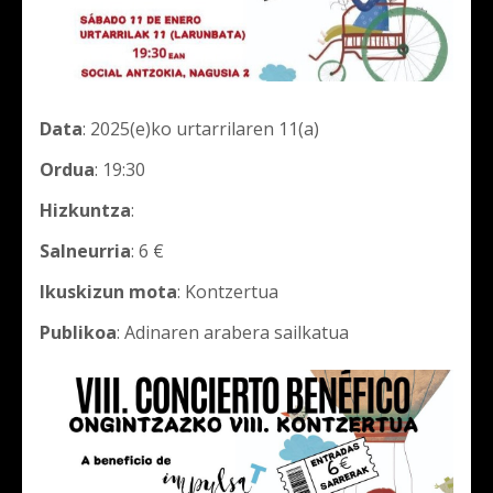
Data
: 2025(e)ko urtarrilaren 11(a)
Ordua
: 19:30
Hizkuntza
:
Salneurria
: 6 €
Ikuskizun mota
: Kontzertua
Publikoa
: Adinaren arabera sailkatua