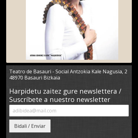
Teatro de Basauri - Social Antzokia Kale Nagusia, 2
48970 Basauri Bizkaia
Harpidetu zaitez gure newslettera /
Suscríbete a nuestro newsletter
Bidali / Enviar