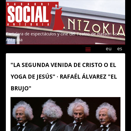
Cartelera de espectáculos y cine del Teatro de Basauri Social
Antzokia
eu
es
Agenda
Programación
Información
"LA SEGUNDA VENIDA DE CRISTO O EL
Amigos/as del Social 2026
Kultur Basauri
YOGA DE JESÚS" · RAFAÉL ÁLVAREZ "EL
BRUJO"