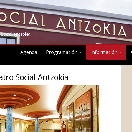
 Social Antzokia
Agenda
Programación
Información
atro Social Antzokia