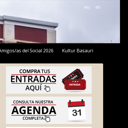
eu
es
Amigos/as del Social 2026
Kultur Basauri