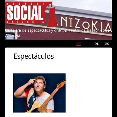
Cartelera de espectáculos y cine del Teatro de Basauri Social
Antzokia
eu
es
Agenda
Programación
Información
Espectáculos
Amigos/as del Social 2026
Kultur Basauri