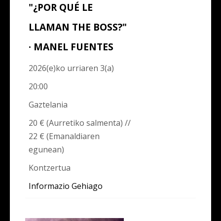
"¿POR QUÉ LE
LLAMAN THE BOSS?"
· MANEL FUENTES
2026(e)ko urriaren 3(a)
20:00
Gaztelania
20 € (Aurretiko salmenta) //
22 € (Emanaldiaren
egunean)
Kontzertua
Informazio Gehiago