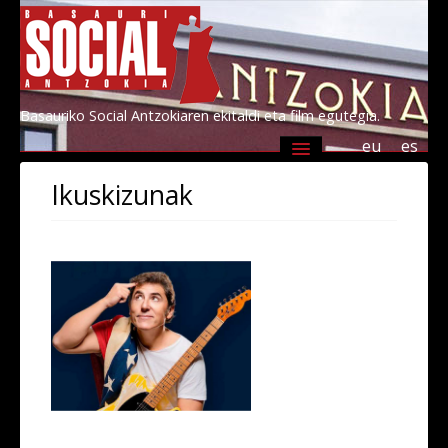
Basauriko Social Antzokiaren ekitaldi eta film egutegia.
eu
es
Agenda
Programazioa
Informazioa
Ikuskizunak
Socialen lagunak 2026
Kultur Basauri