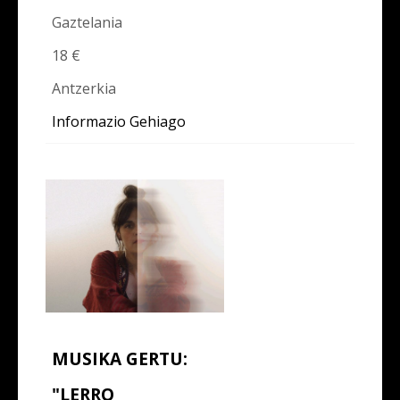
Gaztelania
18 €
Antzerkia
Informazio Gehiago
MUSIKA GERTU:
"LERRO