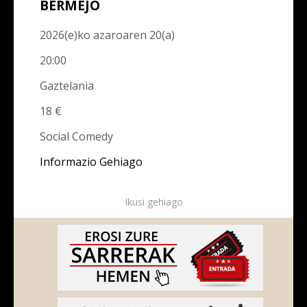
BERMEJO
2026(e)ko azaroaren 20(a)
20:00
Gaztelania
18 €
Social Comedy
Informazio Gehiago