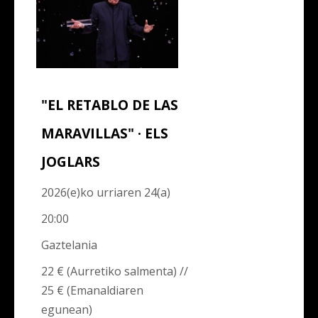
"EL RETABLO DE LAS
MARAVILLAS" · ELS
JOGLARS
2026(e)ko urriaren 24(a)
20:00
Gaztelania
22 € (Aurretiko salmenta) //
25 € (Emanaldiaren
egunean)