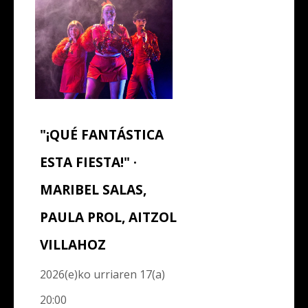
"¡QUÉ FANTÁSTICA
ESTA FIESTA!" ·
MARIBEL SALAS,
PAULA PROL, AITZOL
VILLAHOZ
2026(e)ko urriaren 17(a)
20:00