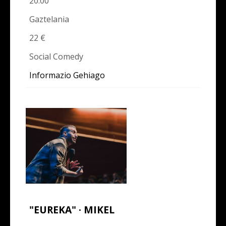
20:00
Gaztelania
22 €
Social Comedy
Informazio Gehiago
"EUREKA" · MIKEL