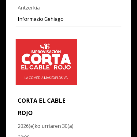
Antzerkia
Informazio Gehiago
CORTA EL CABLE
ROJO
2026(e)ko urriaren 30(a)