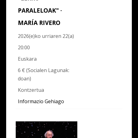
PARALELOAK" ·
MARÍA RIVERO
2026(e)ko urriaren 22(a)
20:00
Euskara
6 € (Socialen Lagunak:
doan)
Kontzertua
Informazio Gehiago