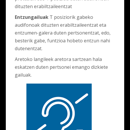
dituzten erabiltzaileentzat
Entzungailuak
T posiziorik gabeko
audifonoak dituzten erabiltzaileentzat eta
entzumen-galera duten pertsonentzat, edo,
besterik gabe, funtzioa hobeto entzun nahi
dutenentzat.
Aretoko langileek aretora sartzean hala
eskatzen duten pertsonei emango dizkiete
gailuak.