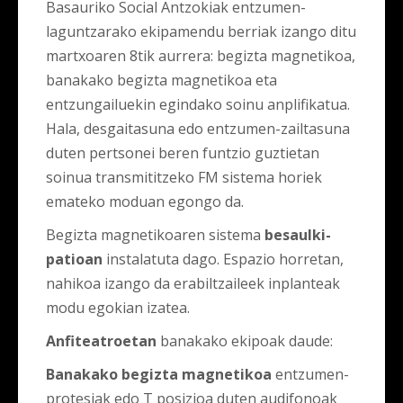
Basauriko Social Antzokiak entzumen-
laguntzarako ekipamendu berriak izango ditu
martxoaren 8tik aurrera: begizta magnetikoa,
banakako begizta magnetikoa eta
entzungailuekin egindako soinu anplifikatua.
Hala, desgaitasuna edo entzumen-zailtasuna
duten pertsonei beren funtzio guztietan
soinua transmititzeko FM sistema horiek
emateko moduan egongo da.
Begizta magnetikoaren sistema
besaulki-
patioan
instalatuta dago. Espazio horretan,
nahikoa izango da erabiltzaileek inplanteak
modu egokian izatea.
Anfiteatroetan
banakako ekipoak daude:
Banakako begizta magnetikoa
entzumen-
protesiak edo T posizioa duten audifonoak