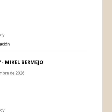
edy
ación
 · MIKEL BERMEJO
embre de 2026
edy