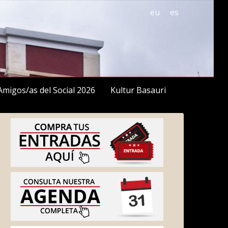
eu
es
Amigos/as del Social 2026
Kultur Basauri