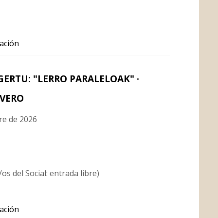
ación
ERTU: "LERRO PARALELOAK" ·
IVERO
re de 2026
os del Social: entrada libre)
ación