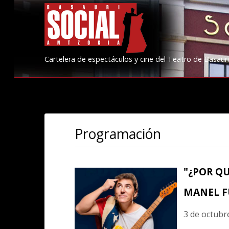
Cartelera de espectáculos y cine del Teatro de Basauri
Programación
"¿POR QU
MANEL F
3 de octubr