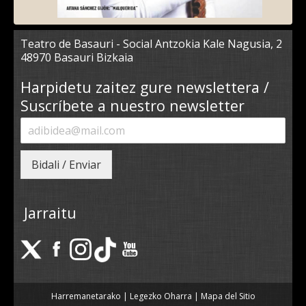
Teatro de Basauri - Social Antzokia Kale Nagusia, 2
48970 Basauri Bizkaia
Harpidetu zaitez gure newslettera /
Suscríbete a nuestro newsletter
Bidali / Enviar
Jarraitu
Harremanetarako
|
Legezko Oharra
|
Mapa del Sitio