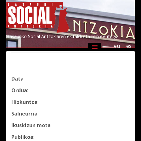
Basauriko Social Antzokiaren ekitaldi eta film egutegia.
eu
es
Agenda
Programazioa
Informazioa
Socialen lagunak 2026
Kultur Basauri
Data
:
Ordua
:
Hizkuntza
:
Salneurria
:
Ikuskizun mota
:
Publikoa
: