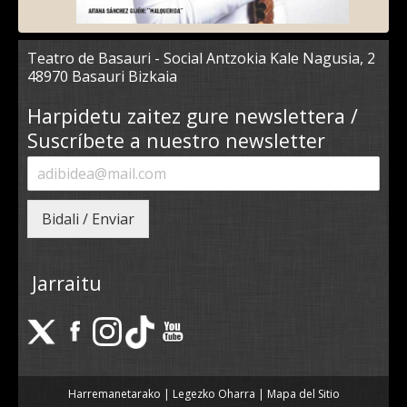
Teatro de Basauri - Social Antzokia Kale Nagusia, 2
48970 Basauri Bizkaia
Harpidetu zaitez gure newslettera /
Suscríbete a nuestro newsletter
Bidali / Enviar
Jarraitu
Harremanetarako
|
Legezko Oharra
|
Mapa del Sitio