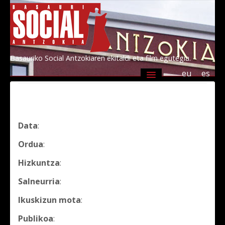
Basauriko Social Antzokiaren ekitaldi eta film egutegia.
eu
es
Agenda
Programazioa
Informazioa
Socialen lagunak 2026
Kultur Basauri
Data
:
Ordua
:
Hizkuntza
:
Salneurria
:
Ikuskizun mota
:
Publikoa
: