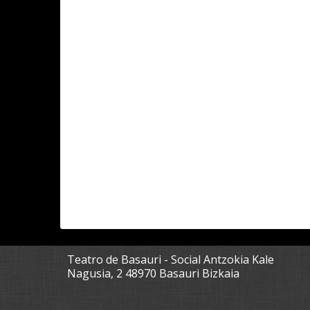
Teatro de Basauri - Social Antzokia Kale
Nagusia, 2 48970 Basauri Bizkaia