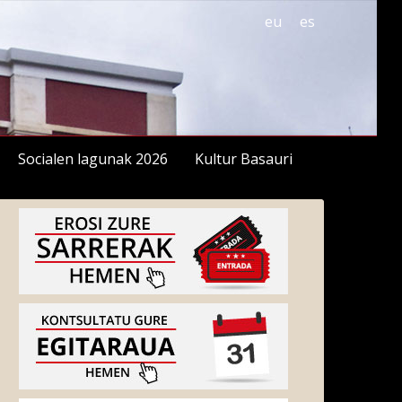
eu
es
Socialen lagunak 2026
Kultur Basauri