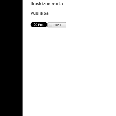
Ikuskizun mota
:
Publikoa
: