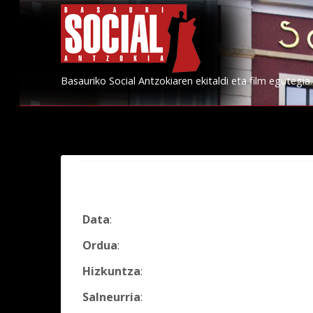
Basauriko Social Antzokiaren ekitaldi eta film egutegia.
Data
:
Ordua
:
Hizkuntza
:
Salneurria
: