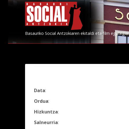
Basauriko Social Antzokiaren ekitaldi eta film egutegia.
Data
:
Ordua
:
Hizkuntza
:
Salneurria
: