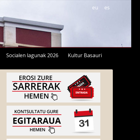
eu
es
Socialen lagunak 2026
Kultur Basauri