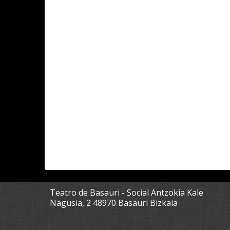
Teatro de Basauri - Social Antzokia Kale
Nagusia, 2 48970 Basauri Bizkaia