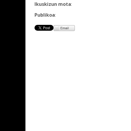
Ikuskizun mota
:
Publikoa
: