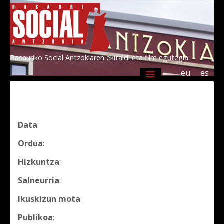
Basauriko Social Antzokiaren ekitaldi eta film egutegia.
eu
es
Agenda
Programazioa
Informazioa
Socialen lagunak 2026
Kultur Basauri
Data
:
Ordua
:
Hizkuntza
:
Salneurria
:
Ikuskizun mota
:
Publikoa
: