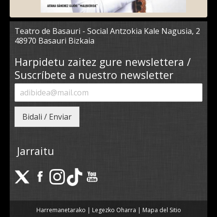
Teatro de Basauri - Social Antzokia Kale Nagusia, 2
48970 Basauri Bizkaia
Harpidetu zaitez gure newslettera /
Suscríbete a nuestro newsletter
Bidali / Enviar
Jarraitu
Harremanetarako
|
Legezko Oharra
|
Mapa del Sitio