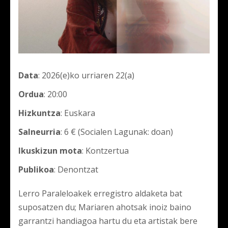
Data
: 2026(e)ko urriaren 22(a)
Ordua
: 20:00
Hizkuntza
: Euskara
Salneurria
: 6 € (Socialen Lagunak: doan)
Ikuskizun mota
: Kontzertua
Publikoa
: Denontzat
Lerro Paraleloakek erregistro aldaketa bat
suposatzen du; Mariaren ahotsak inoiz baino
garrantzi handiagoa hartu du eta artistak bere