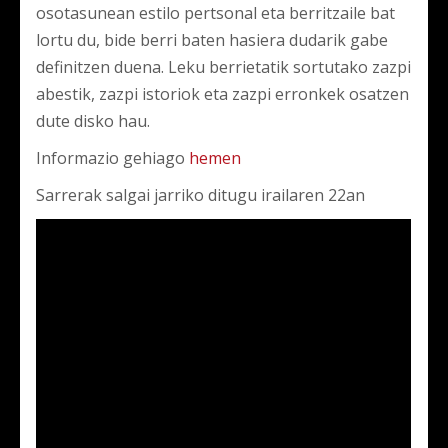
osotasunean estilo pertsonal eta berritzaile bat
lortu du, bide berri baten hasiera dudarik gabe
definitzen duena. Leku berrietatik sortutako zazpi
abestik, zazpi istoriok eta zazpi erronkek osatzen
dute disko hau.
Informazio gehiago
hemen
Sarrerak salgai jarriko ditugu irailaren 22an