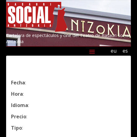
Cartelera de espectáculos y cine del Teatro de Basauri Social
Antzokia
eu
es
Agenda
Programación
Información
Amigos/as del Social 2026
Kultur Basauri
Fecha
:
Hora
:
Idioma
:
Precio
:
Tipo
: