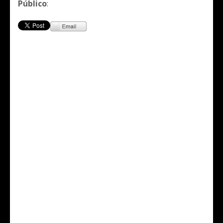
Público
: