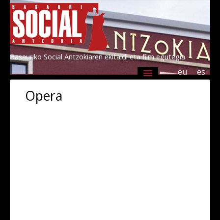
Basauriko Social Antzokiaren ekitaldi eta film egutegia.
eu
es
Agenda
Programazioa
Informazioa
Opera
Socialen lagunak 2026
Kultur Basauri