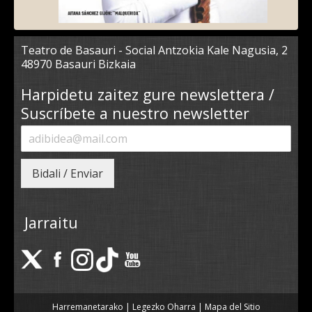
Teatro de Basauri - Social Antzokia Kale Nagusia, 2
48970 Basauri Bizkaia
Harpidetu zaitez gure newslettera /
Suscríbete a nuestro newsletter
Bidali / Enviar
Jarraitu
Harremanetarako
|
Legezko Oharra
|
Mapa del Sitio