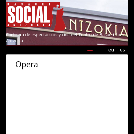
Cartelera de espectáculos y cine del Teatro de Basauri Social
Antzokia
eu
es
Agenda
Programación
Información
Opera
Amigos/as del Social 2026
Kultur Basauri